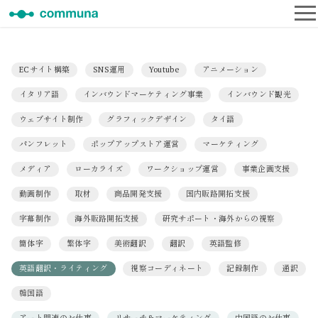
ECサイト構築
SNS運用
Youtube
アニメーション
イタリア語
インバウンドマーケティング事業
インバウンド観光
ウェブサイト制作
グラフィックデザイン
タイ語
パンフレット
ポップアップストア運営
マーケティング
メディア
ローカライズ
ワークショップ運営
事業企画支援
動画制作
取材
商品開発支援
国内販路開拓支援
字幕制作
海外販路開拓支援
研究サポート・海外からの視察
簡体字
繁体字
美術翻訳
翻訳
英語監修
英語翻訳・ライティング
視察コーディネート
記録制作
通訳
韓国語