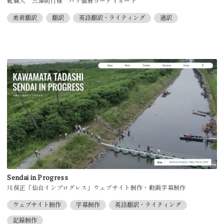
靴職人 三澤則行様 パリ個展コーディネート
美術翻訳
翻訳
英語翻訳・ライティング
通訳
Sendai in Progress
川俣正「仙台インプログレス」ウェブサイト制作・動画字幕制作
ウェブサイト制作
字幕制作
英語翻訳・ライティング
記録制作