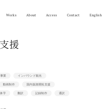
Works
About
Access
Contact
English
支援
グ事業
インバウンド観光
動画制作
国内販路開拓支援
体字
翻訳
記録制作
通訳