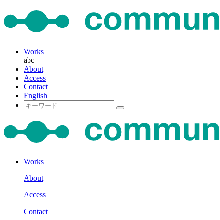
Works
abc
About
Access
Contact
English
Works
About
Access
Contact