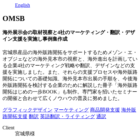
English
OMSB
海外展示会の取材視察と4社のマーケティング・翻訳・デザ
イン支援を実施し事例集作成
宮城県産品の海外販路開拓をサポートするためメゾン・エ・
オブジェなどの海外見本市の視察と、海外進出を計画してい
る企業4社のマーケティング戦略や翻訳、デザインなどの支
援を実施しました。また、それらの支援プロセスや海外販路
開拓についての基礎知識、海外見本市出展の手順を、今後海
外販路開拓を検討する企業のために解説した冊子「海外販路
開拓はじめの一歩BOOK」も制作。専門家を招いたセミナー
の開催と合わせて広くノウハウの普及に努めました。
グラフィックデザイン
マーケティング
商品開発支援
海外販
路開拓支援
翻訳
英語翻訳・ライティング
通訳
Client
宮城県様